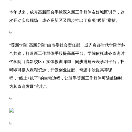
本年以来，成齐高新区合手续深入新工作群体友好城区训导，这
次开动庆典现场，成齐高新区又同步推出了多项“暖新”举措。
\n
“暖新学院·高新分院”由市委社会责任部、成齐奇迹时代学院等纠
合共建，打造新工作群体手段提高新平台。学院依托成齐奇迹时
代学院（高新校区）实体教训阵脚，同步搭建云表学习平台，扫
码即可接入课程资源，开设创业提醒、奇迹手段提高等课
程，“线上+线下”的生动边幅，让骑手等新工作群体可随处随时
为其奇迹发展“充电”。
\n
\n