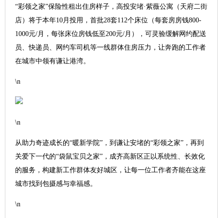
“彩领之家”保险性租出住房样子，高投安堵·紫薇公寓（天府二街
店）将于本年10月投用，首批28套112个床位（每套房房钱800-
1000元/月，每张床位房钱低至200元/月），可灵验缓解网约配送
员、快递员、网约车司机等一线群体住房压力，让奔跑的工作者
在城市中领有谦让港湾。
\n
\n
从助力奇迹成长的“暖新学院”，到谦让安堵的“彩领之家”，再到
关爱下一代的“袋鼠宝贝之家”，成齐高新区正以系统性、长效化
的服务，构建新工作群体友好城区，让每一位工作者齐能在这座
城市找到包摄感与幸福感。
\n