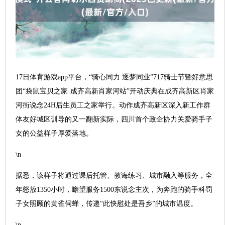
17日体育游戏app平台，“骑心同力 逐梦同业”717骑士节暨好意思
团“袋鼠宝贝之家·成齐高新肖家河站”开动庆典在成齐高新区肖家
河街说念24H后生员工之家举行。动作成齐高新区深入新工作群
体友好城区训导的又一翻新实际，四川首个政企协力关爱骑手子
女的公益样子厚爱落地。
\n
据悉，该样子将通过课后托管、教诲练习、城市融入等服务，全
年怒放1350小时，瞻望服务1500东说念主次，为奔跑的骑手科罚
子女照顾的黄雀伺蝉，传递“此快慰处是吾乡”的城市温度。
\n