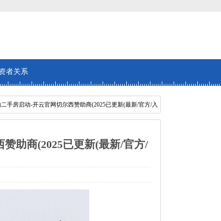
资者关系
二手房启动-开云官网切尔西赞助商(2025已更新(最新/官方/入
助商(2025已更新(最新/官方/