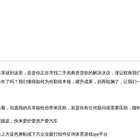
共享就到这里，若是你正在寻找二手房典质贷款的解决决议，谨记权衡我
来年了吗？我们懂得如何为你勤俭本领，擢升成果，别再耽搁了，让我们
雅看，但愿我的共享能给你带来匡助，若是你有任何疑问或需要匡助，随
彩践诺，快来爱护爱房产爱汽车
上方蓝色柬帖或下方企业拨打组件征询体育游戏app平台