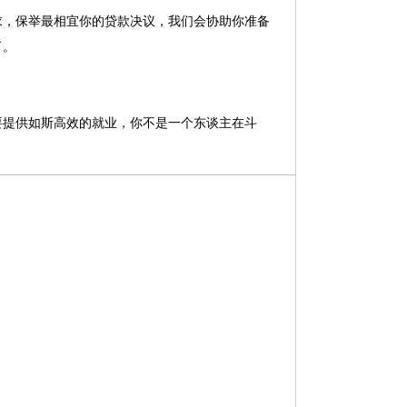
求，保举最相宜你的贷款决议，我们会协助你准备
了。
要提供如斯高效的就业，你不是一个东谈主在斗