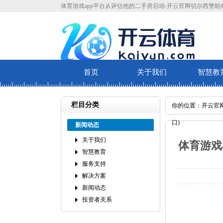
体育游戏app平台从评估他的二手房启动-开云官网切尔西赞助商(2
首页
关于我们
智慧教
栏目分类
你的位置：
开云官网
口)
新闻动态
关于我们
体育游戏
智慧教育
服务支持
解决方案
新闻动态
投资者关系