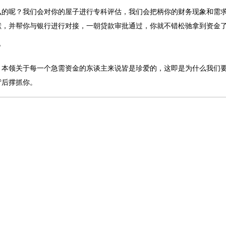
么的呢？我们会对你的屋子进行专科评估，我们会把柄你的财务现象和需
献，并帮你与银行进行对接，一朝贷款审批通过，你就不错松驰拿到资金
?
，本领关于每一个急需资金的东谈主来说皆是珍爱的，这即是为什么我们
背后撑抓你。