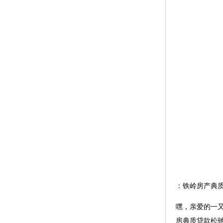
：铁岭房产典
嘿，亲爱的一
房典质贷款松