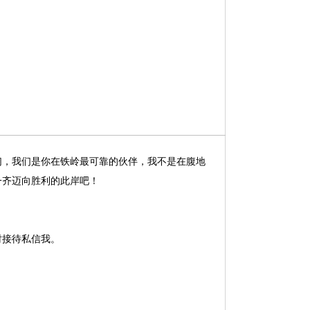
们，我们是你在铁岭最可靠的伙伴，我不是在腹地
一齐迈向胜利的此岸吧！
时接待私信我。