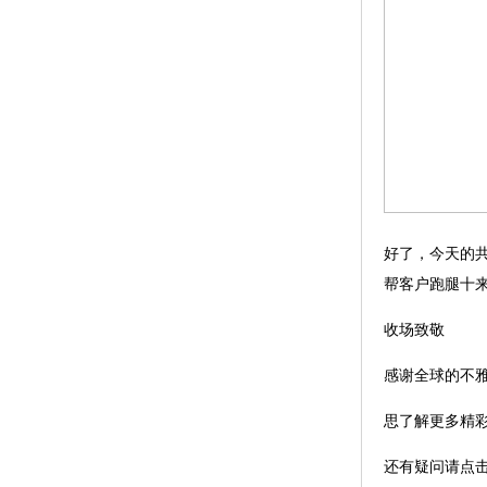
好了，今天的
帮客户跑腿十
收场致敬
感谢全球的不
思了解更多精
还有疑问请点击