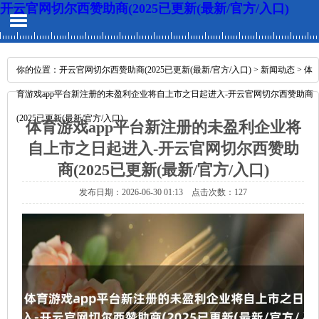
开云官网切尔西赞助商(2025已更新(最新/官方/入口)
你的位置：
开云官网切尔西赞助商(2025已更新(最新/官方/入口)
>
新闻动态
> 体
育游戏app平台新注册的未盈利企业将自上市之日起进入-开云官网切尔西赞助商
(2025已更新(最新/官方/入口)
体育游戏app平台新注册的未盈利企业将
自上市之日起进入-开云官网切尔西赞助
商(2025已更新(最新/官方/入口)
发布日期：2026-06-30 01:13 点击次数：127