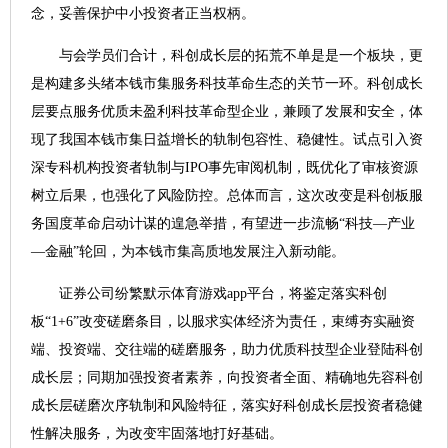
念，妥善保护中小投资者正当权柄。
与会学员们合计，科创成长层的拓荒不单是是一个板块，更
是构建多头绪本钱市集服务科技革命生态的关节一环。科创成长
层要点服务优质未盈利科技革命型企业，兼顾了发展和安全，体
现了我国本钱市集日益增长的轨制包容性、稳健性。试点引入资
深专科机构投资者轨制与IPO事先审阅机制，既优化了审核资源
树立后果，也强化了风险防控。总体而言，这次改变是科创板服
务国度革命启动计谋的遑急举措，有望进一步流畅“科技—产业
—金融”轮回，为本钱市集高质地发展注入新动能。
证券公司纷繁默示体育游戏app平台，将鉴定落实科创
板“1+6”改变磋磨条目，以服求实体经济为责任，束缚夯实融资
端、投资端、交往端的磋磨服务，助力优质科技型企业登陆科创
成长层；同期加强投资者素养，向投资者全面、精确地先容科创
成长层磋磨次序轨制和风险特征，落实好科创成长层投资者稳健
性解决服务，为改变牢固落地打好基础。