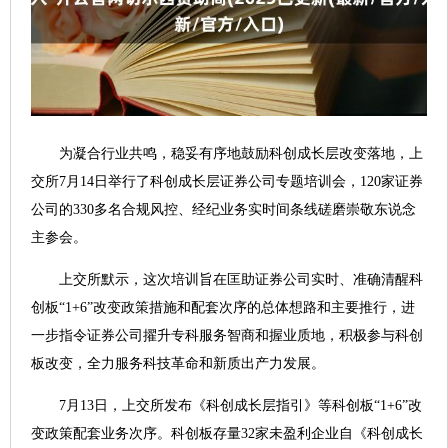
为凝合行业共鸣，稳妥有序地鼓励科创成长层改变落地，上
交所7月14日举行了科创成长层证券公司专题培训会，120家证券
公司的330多名合规风控、经纪业务实时间条线磋磨崇敬东说念
主参会。
上交所默示，这次培训旨在匡助证券公司实时、准确清醒科
创板“1+6”改变政策措施和配套次序的总体想路和主要推行，进
一步指令证券公司擢升专科服务智商和握业质地，积极参与科创
板改变，全力服务科技革命和新质出产力发展。
7月13日，上交所发布《科创成长层指引》等科创板“1+6”改
变政策配套业务次序。科创板存量32家未盈利企业自《科创成长